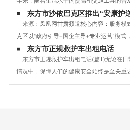
年来，随着生活水平的提高和交通工具的普
服务的需求也变得更加迫切。东方市作为新
东方市沙依巴克区推出“安康护
来源：凤凰网甘肃频道核心内容：服务模
的首府，积极推进相关医疗设施和服务的升
克区以“政府引导+国企主导+专业运营”模式
送”平台，首批投入10辆标准化救护车，与1
东方市正规救护车出租电话
东方市正规救护车出租电话(篇1)无论在
补，主要服务术后康复患者、失能老人及跨
情况中，保障人们的健康安全始终是至关重
事故或疾病发作时，正规救护车的及时到达
往能救助更多的生命。东方市，作为新疆的