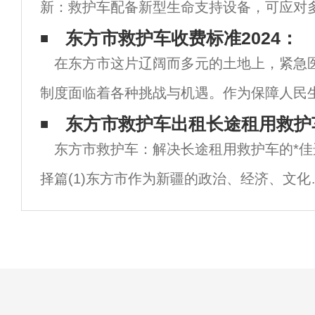
新：救护车配备新型生命支持设备，可应对
服务标准化：强化人员培训与流程规范，确
东方市救护车收费标准2024：
在东方市这片辽阔而多元的土地上，紧急
定价透明化：明确梯度收费标准（如10元/公
制度面临着各种挑战与机遇。作为保障人民
一环，救护车服务的收费标准不仅涉及到每
东方市救护车出租长途租用救护
东方市救护车：解决长途租用救护车的*佳
活，更是关乎社会公共健康的重大问题。随着
择篇(1)东方市作为新疆的政治、经济、文化
心，不仅是一个繁忙的城市，也是附近地区
重要交通枢纽。在这样一个大城市里，紧急
护车的需求量日益增长。对于一些需