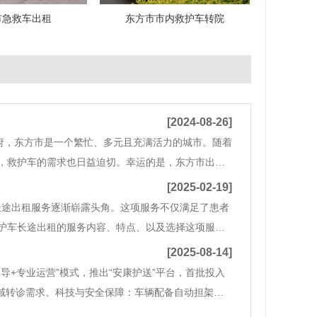
市急救车出租
东方市市内救护车转院
[2024-08-26]
首府，东方市是一个繁忙、多元且充满活力的城市。随着
，救护车的需求也日益迫切。幸运的是，东方市出现
车租赁公司是一家拥有多年经验的专业机构。公司致
[2025-02-19]
长途出租服务逐渐崭露头角。这项服务不仅满足了患者
护车长途出租的服务内容、特点、以及选择这项服务
识的提高，越来越多的患者需要进行长途转院或就医。对
[2025-08-14]
导+专业运营”模式，推出“安康护送”平台，首批投入
区域转诊需求。科技与安全保障：车辆配备自动担架、
识、服务流程及心理素质三重考核。覆盖规划：计划年