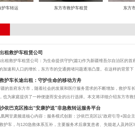
救护车转运
东方市救护车租赁
东方
出租救护车租赁公司
的出租救护车租赁公司：为生命提供守护(篇1)作为新疆维吾尔自治区的
的加速和人口的增长，东方市的交通拥堵问题逐渐凸显。在这样的背景下
的出租救护车租赁公司，为市民提供了急需的救助服务。东方市出租救护
救护车长途出租：守护生命的移动方舟
质量的租赁救护车服
新疆的首府东方市，随着社会的发展和医疗服务需求的不断增加，救护车
，也为家庭提供了一种便捷而安全的出行选择。本文将详细介绍东方市救
的事项。 1. 救护车长途出租的背景随着医疗技术的进步和人们健康意
沙依巴克区推出“安康护送”非急救转运服务平台
疾病的患者，
凰网甘肃频道核心内容：服务模式创新：沙依巴克区以“政府引导+国企主
化救护车，与120急救体系互补，主要服务术后康复患者、失能老人及跨
、除颤仪及360°监控设备，实现转运全程可追溯；驾驶员需通过急救知